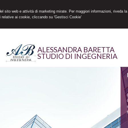
 del sito web e attività di marketing mirate. Per maggiori informazioni, riveda la
 relative ai cookie, cliccando su 'Gestisci Cookie'
ALESSANDRA BARETTA
STUDIO DI INGEGNERIA