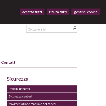
accetta tutti
rifiuta tutti
gestisci cookie
Contatti
Sicurezza
Principi generali
Sicurezza cantieri
Movimentazione manuale dei carichi