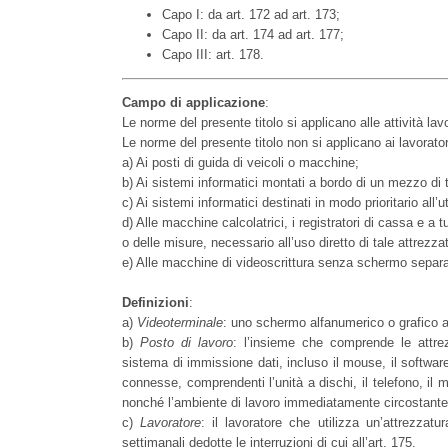
Capo I: da art. 172 ad art. 173;
Capo II: da art. 174 ad art. 177;
Capo III: art. 178.
Campo di applicazione
:
Le norme del presente titolo si applicano alle attività la
Le norme del presente titolo non si applicano ai lavorator
a) Ai posti di guida di veicoli o macchine;
b) Ai sistemi informatici montati a bordo di un mezzo di 
c) Ai sistemi informatici destinati in modo prioritario all’u
d) Alle macchine calcolatrici, i registratori di cassa e a 
o delle misure, necessario all’uso diretto di tale attrezza
e) Alle macchine di videoscrittura senza schermo separa
Definizioni
:
a)
Videoterminale
: uno schermo alfanumerico o grafico a 
b)
Posto di lavoro
: l’insieme che comprende le attre
sistema di immissione dati, incluso il mouse, il softwar
connesse, comprendenti l’unità a dischi, il telefono, il 
nonché l’ambiente di lavoro immediatamente circostante
c)
Lavoratore
: il lavoratore che utilizza un’attrezzat
settimanali dedotte le interruzioni di cui all’art. 175.