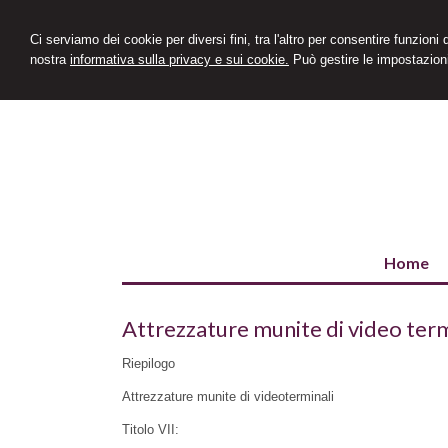
Ci serviamo dei cookie per diversi fini, tra l'altro per consentire funzioni
nostra
informativa sulla privacy e sui cookie.
Può gestire le impostazioni
Home
Attrezzature munite di video term
Riepilogo
Attrezzature munite di videoterminali
Titolo VII: