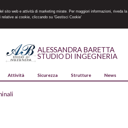
 del sito web e attività di marketing mirate. Per maggiori informazioni, riveda la
 relative ai cookie, cliccando su 'Gestisci Cookie'
ALESSANDRA BARETTA
STUDIO DI INGEGNERIA
Attività
Sicurezza
Strutture
News
inali