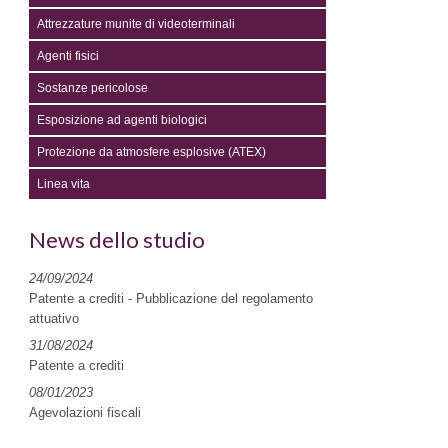
Attrezzature munite di videoterminali
Agenti fisici
Sostanze pericolose
Esposizione ad agenti biologici
Protezione da atmosfere esplosive (ATEX)
Linea vita
News dello studio
24/09/2024
Patente a crediti - Pubblicazione del regolamento
attuativo
31/08/2024
Patente a crediti
08/01/2023
Agevolazioni fiscali