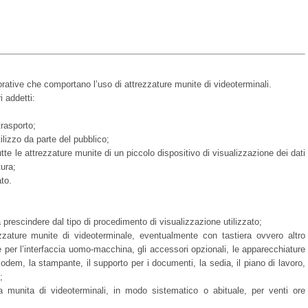
vorative che comportano l’uso di attrezzature munite di videoterminali.
i addetti:
trasporto;
tilizzo da parte del pubblico;
tutte le attrezzature munite di un piccolo dispositivo di visualizzazione dei dati
tura;
to.
prescindere dal tipo di procedimento di visualizzazione utilizzato;
zzature munite di videoterminale, eventualmente con tastiera ovvero altro
e per l’interfaccia uomo-macchina, gli accessori opzionali, le apparecchiature
modem, la stampante, il supporto per i documenti, la sedia, il piano di lavoro,
;
ura munita di videoterminali, in modo sistematico o abituale, per venti ore