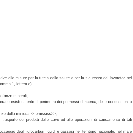
ive alle misure per la tutela della salute e per la sicurezza dei lavoratori nei
 comma 1, lettera a).
sostanze minerali;
inerarie esistenti entro il perimetro dei permessi di ricerca, delle concessioni o
inenze della miniera: <<omississ>>;
e trasporto dei prodotti delle cave ed alle operazioni di caricamento di tali
toccaggio degli idrocarburi liquidi e gassosi nel territorio nazionale, nel mare