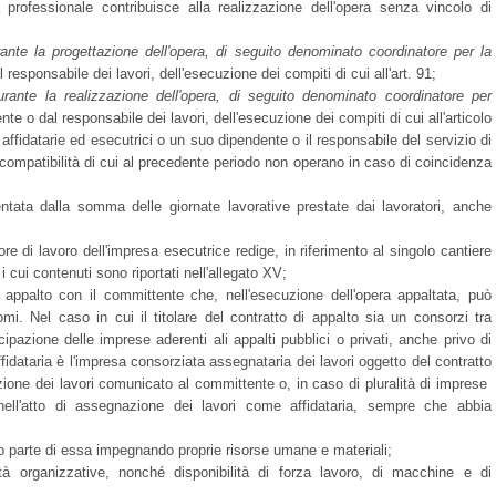
à professionale contribuisce alla realizzazione dell'opera senza vincolo di
ante la progettazione dell'opera, di seguito denominato coordinatore per la
responsabile dei lavori, dell'esecuzione dei compiti di cui all'art. 91;
rante la realizzazione dell'opera, di seguito denominato coordinatore per
te o dal responsabile dei lavori, dell'esecuzione dei compiti di cui all'articolo
affidatarie ed esecutrici o un suo dipendente o il responsabile del servizio di
compatibilità di cui al precedente periodo non operano in caso di coincidenza
entata dalla somma delle giornate lavorative prestate dai lavoratori, anche
ore di lavoro dell'impresa esecutrice redige, in riferimento al singolo cantiere
i cui contenuti sono riportati nell'allegato XV;
i appalto con il committente che, nell'esecuzione dell'opera appaltata, può
omi. Nel caso in cui il titolare del contratto di appalto sia un consorzi tra
pazione delle imprese aderenti ali appalti pubblici o privati, anche privo di
fidataria è l'impresa consorziata assegnataria dei lavori oggetto del contratto
azione dei lavori comunicato al committente o, in caso di pluralità di imprese
 nell'atto di assegnazione dei lavori come affidataria, sempre che abbia
 parte di essa impegnando proprie risorse umane e materiali;
à organizzative, nonché disponibilità di forza lavoro, di macchine e di