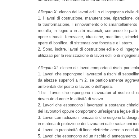
Allegato X
: elenco dei lavori edili o di ingegneria civile d
1. I lavori di costruzione, manutenzione, riparazione, 
la trasformazione, il rinnovamento o lo smantellamento 
metallo, in legno o in altri materiali, comprese le parti st
opere stradali, ferroviarie, idrauliche, marittime, idroele
opere di bonifica, di sistemazione forestale e i sterro.
2. Sono, inoltre, lavori di costruzione edile o di ingegne
utilizzati per la realizzazione di lavori edili o di ingegneria
Allegato XI
: elenco dei lavori comportanti rischi particola
1. Lavori che espongono i lavoratori a rischi di seppelli
da altezze superiori a m 2, se particolarmente aggravati
ambientali del posto di lavoro o dell'opera.
1-bis. Lavori che espongono i lavoratori al rischio di 
rinvenuto durante le attività di scavo.
2. Lavori che espongono i lavoratori a sostanze chimich
dei lavoratori oppure comportano un'esigenza legale di s
3. Lavori con radiazioni ionizzanti che esigono la designa
in materia di protezione dei lavoratori dalle radiazioni ion
4. Lavori in prossimità di linee elettriche aeree a condutt
5. Lavori che espongono ad un rischio di annegamento.