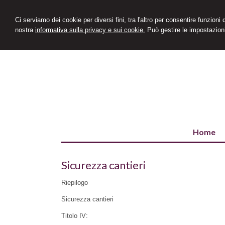
Ci serviamo dei cookie per diversi fini, tra l'altro per consentire funzioni
nostra
informativa sulla privacy e sui cookie.
Può gestire le impostazioni
Home
Sicurezza cantieri
Riepilogo
Sicurezza cantieri
Titolo IV: