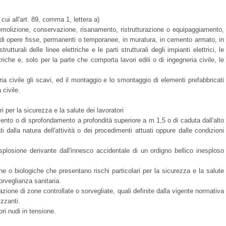
i cui all'art. 89, comma 1, lettera a)
demolizione, conservazione, risanamento, ristrutturazione o equipaggiamento,
di opere fisse, permanenti o temporanee, in muratura, in cemento armato, in
rutturali delle linee elettriche e le parti strutturali degli impianti elettrici, le
ttriche e, solo per la parte che comporta lavori edili o di ingegneria civile, le
ria civile gli scavi, ed il montaggio e lo smontaggio di elementi prefabbricati
 civile.
ri per la sicurezza e la salute dei lavoratori
mento o di sprofondamento a profondità superiore a m 1,5 o di caduta dall'alto
 dalla natura dell'attività o dei procedimenti attuati oppure dalle condizioni
esplosione derivante dall'innesco accidentale di un ordigno bellico inesploso
e o biologiche che presentano rischi particolari per la sicurezza e la salute
orveglianza sanitaria.
zione di zone controllate o sorvegliate, quali definite dalla vigente normativa
izzanti.
ori nudi in tensione.