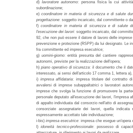
d)
lavoratore autonomo
: persona fisica la cui attivit
subordinazione;
e)
coordinatore in materia di sicurezza e di salute dur
progettazione
: soggetto incaricato, dal committente o dal 
f)
coordinatore in materia di sicurezza e di salute du
l'esecuzione dei lavori
: soggetto incaricato, dal committen
92, che non può essere il datore di lavoro delle imprese 
prevenzione e protezione (RSPP) da lui designato. Le in
fra committente ed impresa esecutrice;
g)
uomini-giorno
: entità presunta del cantiere rappres
autonomi, previste per la realizzazione dell'opera;
h)
piano operativo di sicurezza
: il documento che il dat
interessato, ai sensi dell'articolo 17 comma 1, lettera a), 
i)
impresa affidataria
: impresa titolare del contratto d
avvalersi di imprese subappaltatrici o lavoratori auton
imprese che svolga la funzione di promuovere la parteci
personale deputato all'esecuzione dei lavori, l'impresa af
di appalto individuata dal consorzio nell'atto di assegn
consorziate assegnatarie dei lavori, quella indicata
espressamente accettato tale individuazione;
i-bis)
impresa esecutrice
: impresa che esegue un'opera o
l)
idoneità tecnico-professionale
: possesso di capacit
attrezzature, in riferimento ai lavori da realizzare.