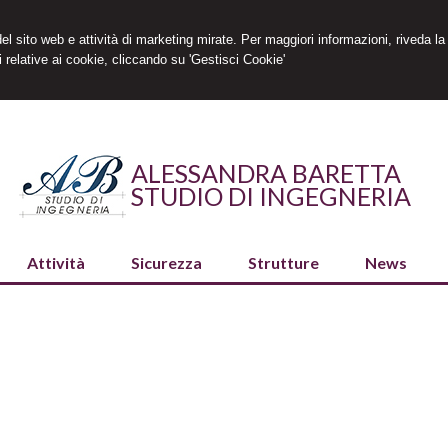
 del sito web e attività di marketing mirate. Per maggiori informazioni, riveda la
 relative ai cookie, cliccando su 'Gestisci Cookie'
ALESSANDRA BARETTA
STUDIO DI INGEGNERIA
Attività
Sicurezza
Strutture
News