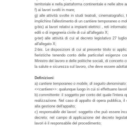
territoriale e nella piattaforma continentale e nelle altr
f) ai lavori svolti in mare;
g) alle attività svolte in studi teatrali, cinematografici, 
implichino l'allestimento di un cantiere temporaneo o mob
g-bis) ai lavori relativi a impianti elettrici , reti info
edili o di ingegneria civile di cui all'allegato X;
g-ter) alle attività di cui al decreto legislativo 27 lug
all'allegato X;
2-bis. Le disposizioni di cui al presente titolo si appli
fieristiche tenendo conto delle particolari esigenze co
Ministro del lavoro e delle politiche sociali, di concerto
la salute e sicurezza sul lavoro, che deve essere adotta
Definizioni
:
a)
cantiere temporaneo o mobile, di seguito denominato
:
<<cantiere>>: qualunque luogo in cui si effettuano lavori ed
b)
committente
: il soggetto per conto del quale l'inter
realizzazione. Nel caso di appalto di opera pubblica, il
alla gestione dell'appalto;
c)
responsabile dei lavori
: soggetto che può essere inca
decreto; nel campo di applicazione del decreto legislat
lavori è il responsabile del procedimento;