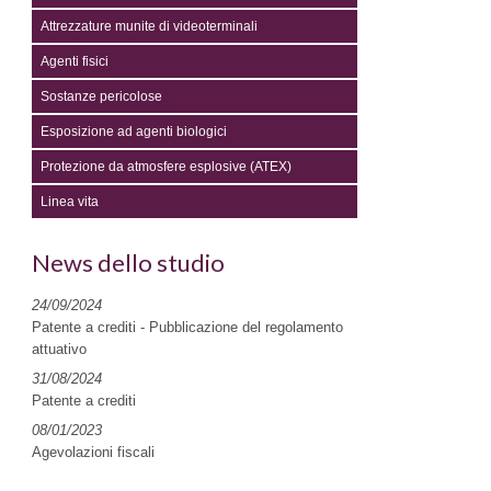
Attrezzature munite di videoterminali
Agenti fisici
Sostanze pericolose
Esposizione ad agenti biologici
Protezione da atmosfere esplosive (ATEX)
Linea vita
News dello studio
24/09/2024
Patente a crediti - Pubblicazione del regolamento
attuativo
31/08/2024
Patente a crediti
08/01/2023
Agevolazioni fiscali