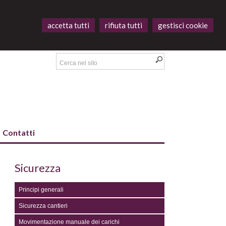
accetta tutti
rifiuta tutti
gestisci cookie
Contatti
Sicurezza
Principi generali
Sicurezza cantieri
Movimentazione manuale dei carichi