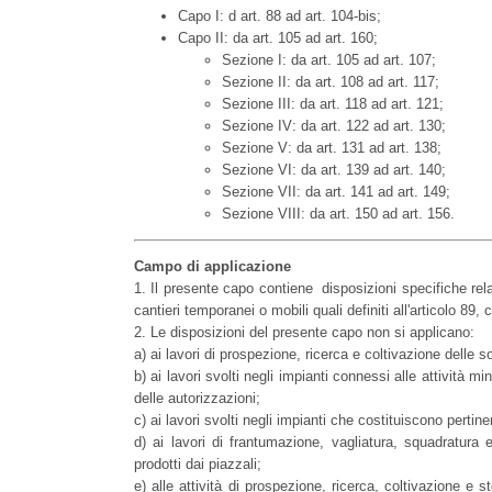
Capo I: d art. 88 ad art. 104-bis;
Capo II: da art. 105 ad art. 160;
Sezione I: da art. 105 ad art. 107;
Sezione II: da art. 108 ad art. 117;
Sezione III: da art. 118 ad art. 121;
Sezione IV: da art. 122 ad art. 130;
Sezione V: da art. 131 ad art. 138;
Sezione VI: da art. 139 ad art. 140;
Sezione VII: da art. 141 ad art. 149;
Sezione VIII: da art. 150 ad art. 156.
Campo di applicazione
1. Il presente capo contiene disposizioni specifiche relat
cantieri temporanei o mobili quali definiti all'articolo 89,
2. Le disposizioni del presente capo non si applicano:
a) ai lavori di prospezione, ricerca e coltivazione delle 
b) ai lavori svolti negli impianti connessi alle attività m
delle autorizzazioni;
c) ai lavori svolti negli impianti che costituiscono pert
d) ai lavori di frantumazione, vagliatura, squadratura 
prodotti dai piazzali;
e) alle attività di prospezione, ricerca, coltivazione e s