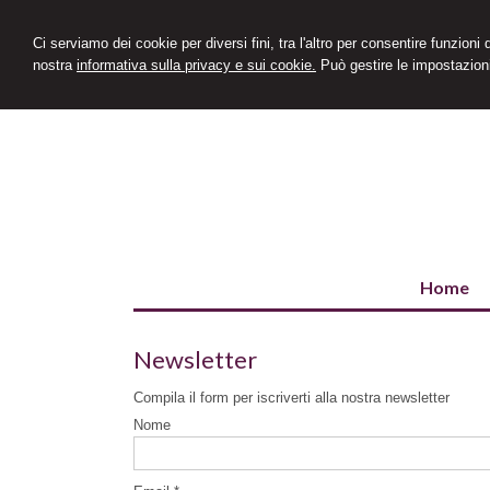
Ci serviamo dei cookie per diversi fini, tra l'altro per consentire funzioni
nostra
informativa sulla privacy e sui cookie.
Può gestire le impostazioni
Home
Newsletter
Compila il form per iscriverti alla nostra newsletter
Nome