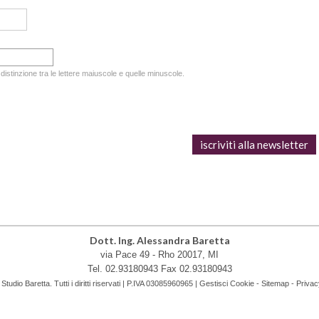
 distinzione tra le lettere maiuscole e quelle minuscole.
Dott. Ing. Alessandra Baretta
via Pace 49 -
Rho
20017
,
MI
Tel.
02.93180943
Fax
02.93180943
tudio Baretta. Tutti i diritti riservati | P.IVA 03085960965 |
Gestisci Cookie
-
Sitemap
-
Privac