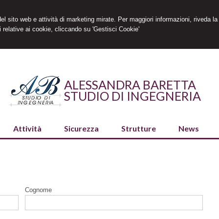
 del sito web e attività di marketing mirate. Per maggiori informazioni, riveda la
 relative ai cookie, cliccando su 'Gestisci Cookie'
ALESSANDRA BARETTA
STUDIO DI INGEGNERIA
Attività
Sicurezza
Strutture
News
Cognome