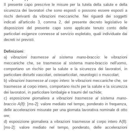
Il presente capo prescrive le misure per la tutela della salute e della
sicurezza dei lavoratori che sono esposti o possono essere esposti a
rischi derivanti da vibrazioni meccaniche. Nei riguardi dei soggetti
indicati all'articolo 3, comma 2, del presente decreto legislativo le
disposizioni del presente capo sono applicate tenuto conto delle
particolari esigenze connesse al servizio espletato, quali individuate dai
decreti ivi previsti.
Definizioni
:
a)
vibrazioni trasmesse al sistema mano-braccio
: le vibrazioni
meccaniche che, se trasmesse al sistema mano-braccio nell'uomo,
comportano un rischio per la salute e la sicurezza dei lavoratori, in
particolare disturbi vascolari, osteoarticolari, neurologici o muscolari;
b)
vibrazioni trasmesse al corpo intero
: le vibrazioni meccaniche che, se
trasmesse al corpo intero, comportano rischi per la salute e la sicurezza
dei lavoratori, in particolare lombalgie e traumi del rachide;
c)
esposizione giornaliera a vibrazioni trasmesse al sistema mano-
braccio A(8)
: [ms-2]: valore mediato nel tempo, ponderato in frequenza,
delle accelerazioni misurate per una giornata lavorativa nominale di otto
ore;
d) esposizione giornaliera a vibrazioni trasmesse al corpo intero A(8):
[ms-2]: valore mediato nel tempo, ponderato, delle accelerazioni