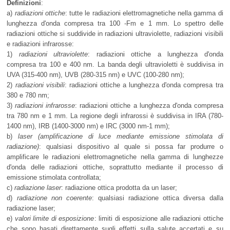
Definizioni
:
a)
radiazioni ottiche
: tutte le radiazioni elettromagnetiche nella gamma di
lunghezza d'onda compresa tra 100 -Fm e 1 mm. Lo spettro delle
radiazioni ottiche si suddivide in radiazioni ultraviolette, radiazioni visibili
e radiazioni infrarosse:
1)
radiazioni ultraviolette
: radiazioni ottiche a lunghezza d'onda
compresa tra 100 e 400 nm. La banda degli ultravioletti è suddivisa in
UVA (315-400 nm), UVB (280-315 nm) e UVC (100-280 nm);
2)
radiazioni visibili
: radiazioni ottiche a lunghezza d'onda compresa tra
380 e 780 nm;
3)
radiazioni infrarosse
: radiazioni ottiche a lunghezza d'onda compresa
tra 780 nm e 1 mm. La regione degli infrarossi è suddivisa in IRA (780-
1400 nm), IRB (1400-3000 nm) e IRC (3000 nm-1 mm);
b)
laser (amplificazione di luce mediante emissione stimolata di
radiazione)
: qualsiasi dispositivo al quale si possa far produrre o
amplificare le radiazioni elettromagnetiche nella gamma di lunghezze
d'onda delle radiazioni ottiche, soprattutto mediante il processo di
emissione stimolata controllata;
c)
radiazione laser
: radiazione ottica prodotta da un laser;
d)
radiazione non coerente
: qualsiasi radiazione ottica diversa dalla
radiazione laser;
e)
valori limite di esposizione
: limiti di esposizione alle radiazioni ottiche
che sono basati direttamente sugli effetti sulla salute accertati e su