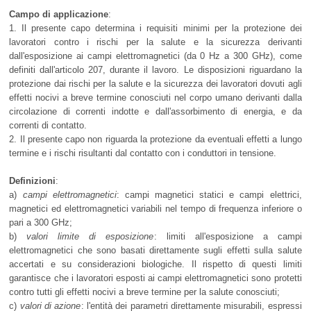
Campo di applicazione
:
1. Il presente capo determina i requisiti minimi per la protezione dei
lavoratori contro i rischi per la salute e la sicurezza derivanti
dall'esposizione ai campi elettromagnetici (da 0 Hz a 300 GHz), come
definiti dall'articolo 207, durante il lavoro. Le disposizioni riguardano la
protezione dai rischi per la salute e la sicurezza dei lavoratori dovuti agli
effetti nocivi a breve termine conosciuti nel corpo umano derivanti dalla
circolazione di correnti indotte e dall'assorbimento di energia, e da
correnti di contatto.
2. Il presente capo non riguarda la protezione da eventuali effetti a lungo
termine e i rischi risultanti dal contatto con i conduttori in tensione.
Definizioni
:
a)
campi elettromagnetici
: campi magnetici statici e campi elettrici,
magnetici ed elettromagnetici variabili nel tempo di frequenza inferiore o
pari a 300 GHz;
b)
valori limite di esposizione
: limiti all'esposizione a campi
elettromagnetici che sono basati direttamente sugli effetti sulla salute
accertati e su considerazioni biologiche. Il rispetto di questi limiti
garantisce che i lavoratori esposti ai campi elettromagnetici sono protetti
contro tutti gli effetti nocivi a breve termine per la salute conosciuti;
c)
valori di azione
: l'entità dei parametri direttamente misurabili, espressi