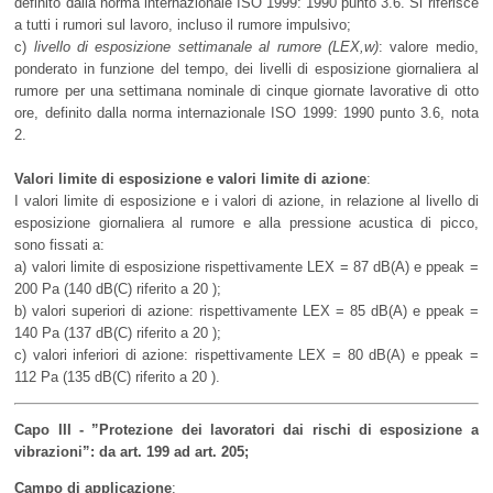
definito dalla norma internazionale ISO 1999: 1990 punto 3.6. Si riferisce
a tutti i rumori sul lavoro, incluso il rumore impulsivo;
c)
livello di esposizione settimanale al rumore (LEX,w)
: valore medio,
ponderato in funzione del tempo, dei livelli di esposizione giornaliera al
rumore per una settimana nominale di cinque giornate lavorative di otto
ore, definito dalla norma internazionale ISO 1999: 1990 punto 3.6, nota
2.
Valori limite di esposizione e valori limite di azione
:
I valori limite di esposizione e i valori di azione, in relazione al livello di
esposizione giornaliera al rumore e alla pressione acustica di picco,
sono fissati a:
a) valori limite di esposizione rispettivamente LEX = 87 dB(A) e ppeak =
200 Pa (140 dB(C) riferito a 20 );
b) valori superiori di azione: rispettivamente LEX = 85 dB(A) e ppeak =
140 Pa (137 dB(C) riferito a 20 );
c) valori inferiori di azione: rispettivamente LEX = 80 dB(A) e ppeak =
112 Pa (135 dB(C) riferito a 20 ).
Capo III - ”Protezione dei lavoratori dai rischi di esposizione a
vibrazioni”: da art. 199 ad art. 205;
Campo di applicazione
: