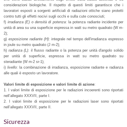
considerazioni biologiche. Il rispetto di questi limiti garantisce che i
lavoratori esposti a sorgenti artificiali di radiazioni ottiche siano protetti
contro tutti gli effetti nocivi sugli occhi e sulla cute conosciuti;
f)
irradianza (E) o densità di potenza
: la potenza radiante incidente per
unità di area su una superficie espressa in watt su metro quadrato (W m-
2);
g)
esposizione radiante (H)
: integrale nel tempo dell'irradianza espresso
in joule su metro quadrato (J m-2);
h)
radianza (L)
: il flusso radiante o la potenza per unità d'angolo solido
per unità di superficie, espressa in watt su metro quadrato su
steradiante (W m-2 sr-1);
i)
livello
: la combinazione di irradianza, esposizione radiante e radianza
alle quali è esposto un lavoratore.
Valori limite di esposizione e valori limite di azione
:
1. I valori limite di esposizione per le radiazioni incoerenti sono riportati
nell’allegato XXXVII, parte I.
2. I valori limite di esposizione per le radiazioni laser sono riportati
nell’allegato XXXVII, parte II.
Sicurezza