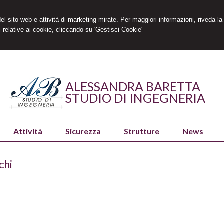
 del sito web e attività di marketing mirate. Per maggiori informazioni, riveda la
 relative ai cookie, cliccando su 'Gestisci Cookie'
ALESSANDRA BARETTA
STUDIO DI INGEGNERIA
Attività
Sicurezza
Strutture
News
chi