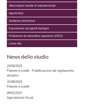
Attrezzature munite di videoterminali
Agenti fisici
Sostanze pericolose
Esposizione ad agenti biologici
Protezione da atmosfere esplosive (ATEX)
Linea vita
News dello studio
24/09/2024
Patente a crediti - Pubblicazione del regolamento
attuativo
31/08/2024
Patente a crediti
08/01/2023
Agevolazioni fiscali