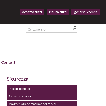
accetta tutti
rifiuta tutti
gestisci cookie
Contatti
Sicurezza
Principi generali
Sicurezza cantieri
Movimentazione manuale dei carichi