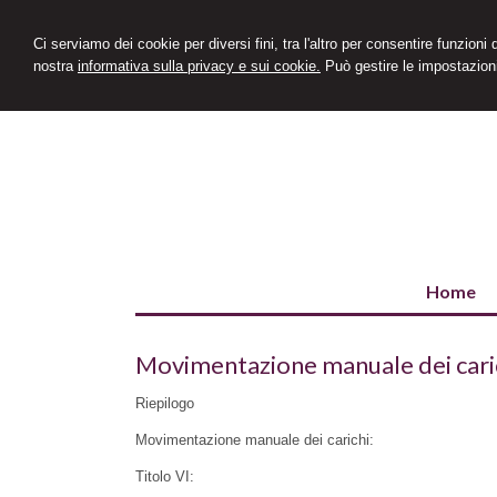
Ci serviamo dei cookie per diversi fini, tra l'altro per consentire funzioni
nostra
informativa sulla privacy e sui cookie.
Può gestire le impostazioni
Home
Movimentazione manuale dei cari
Riepilogo
Movimentazione manuale dei carichi:
Titolo VI: